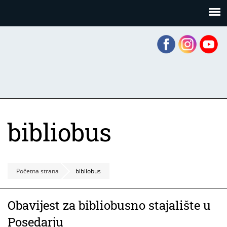
Skoči
Panel za upravljanje kolačićima
na
glavni
sadržaj
bibliobus
Početna strana
bibliobus
Obavijest za bibliobusno stajalište u
Posedarju