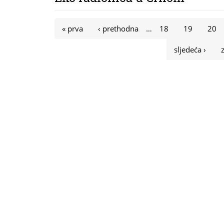
Stranice
« prva
‹ prethodna
…
18
19
20
sljedeća ›