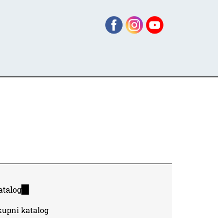
atalog
(link
is
kupni katalog
external)