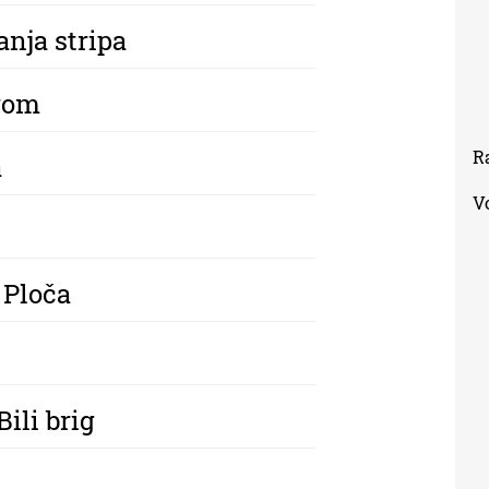
anja stripa
urom
R
a
V
 Ploča
ili brig