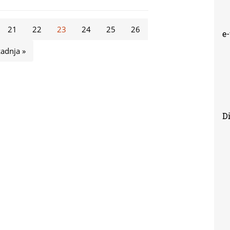
21
22
23
24
25
26
e
zadnja »
Di