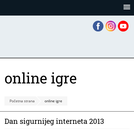
Skoči
Panel za upravljanje kolačićima
na
glavni
sadržaj
online igre
Početna strana
online igre
Dan sigurnijeg interneta 2013