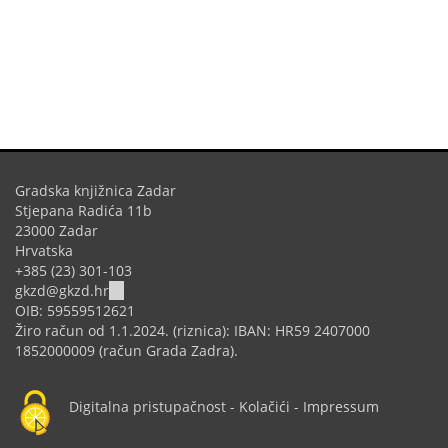
Gradska knjižnica Zadar
Stjepana Radića 11b
23000 Zadar
Hrvatska
+385 (23) 301-103
(link
gkzd@gkzd.hr
sends
OIB: 59559512621
e-
Žiro račun od 1.1.2024. (riznica): IBAN: HR59 2407000
mail)
1852000009 (račun Grada Zadra).
Digitalna pristupačnost
-
Kolačići
-
Impressum