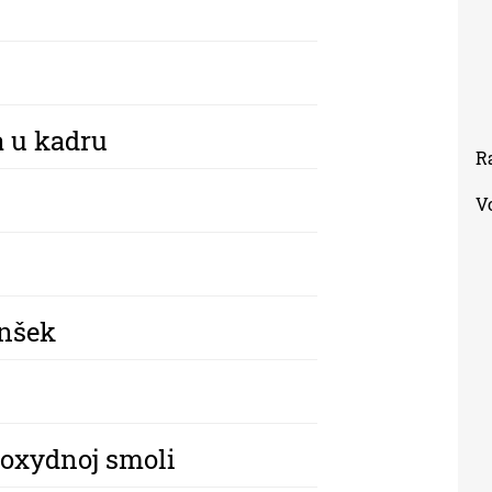
a u kadru
R
V
enšek
poxydnoj smoli