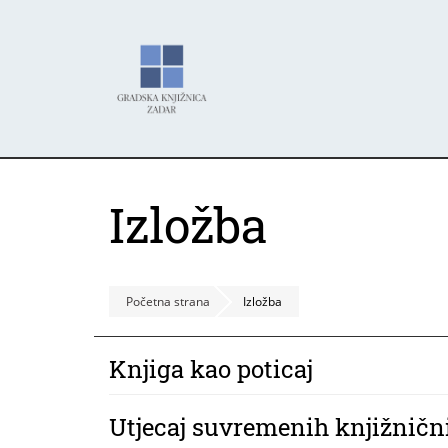
Skoči
Panel za upravljanje kolačićima
na
glavni
sadržaj
Izložba
Početna strana
Izložba
Knjiga kao poticaj
Utjecaj suvremenih knjižnični