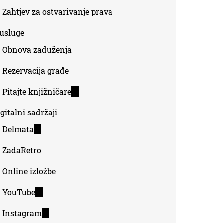
Zahtjev za ostvarivanje prava
-usluge
Obnova zaduženja
Rezervacija građe
Pitajte knjižničare
(link
is
gitalni sadržaji
external)
Delmata
(link
is
ZadaRetro
external)
Online izložbe
YouTube
(link
is
Instagram
(link
external)