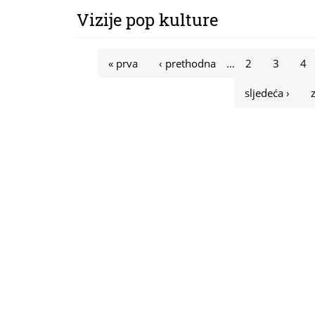
Vizije pop kulture
Stranice
« prva
‹ prethodna
…
2
3
4
sljedeća ›