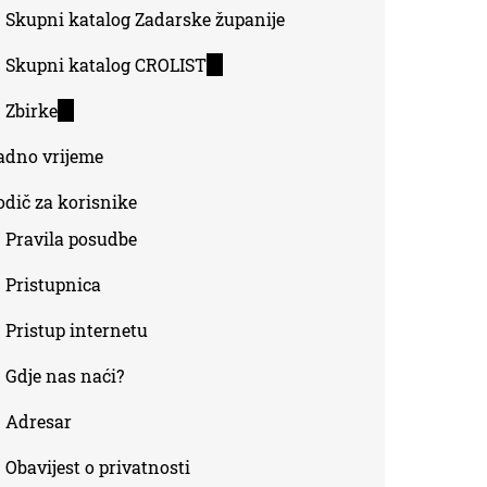
Skupni katalog Zadarske županije
Skupni katalog CROLIST
(link
is
Zbirke
(link
external)
is
adno vrijeme
external)
odič za korisnike
Pravila posudbe
Pristupnica
Pristup internetu
Gdje nas naći?
Adresar
Obavijest o privatnosti