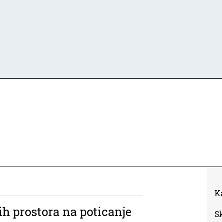
K
h prostora na poticanje
S