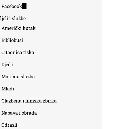
is
Facebook
(link
external)
is
jeli i službe
external)
Američki kutak
Bibliobusi
Čitaonica tiska
Dječji
Matična služba
Mladi
Glazbena i filmska zbirka
Nabava i obrada
Odrasli