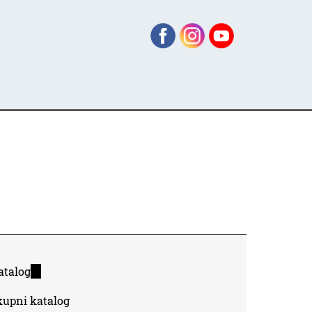
atalog
(link
is
kupni katalog
external)