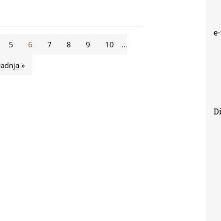
e
5
6
7
8
9
10
…
zadnja »
Di