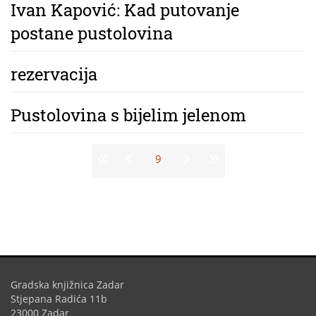
Ivan Kapović: Kad putovanje
postane pustolovina
rezervacija
Pustolovina s bijelim jelenom
Stranice
9
Gradska knjižnica Zadar
Stjepana Radića 11b
23000 Zadar