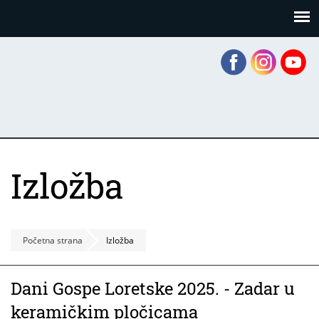
Skoči
Panel za upravljanje kolačićima
na
glavni
sadržaj
Izložba
Početna strana
Izložba
Dani Gospe Loretske 2025. - Zadar u
keramičkim pločicama