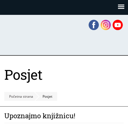
Skoči
Panel za upravljanje kolačićima
na
glavni
sadržaj
Posjet
Početna strana
Posjet
Upoznajmo knjižnicu!