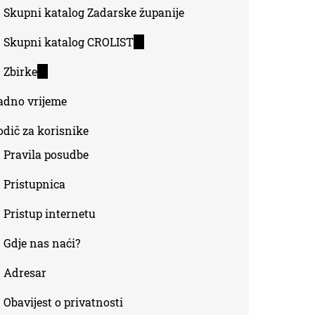
Skupni katalog Zadarske županije
Skupni katalog CROLIST
(link
is
Zbirke
(link
external)
is
adno vrijeme
external)
odič za korisnike
Pravila posudbe
Pristupnica
Pristup internetu
Gdje nas naći?
Adresar
Obavijest o privatnosti