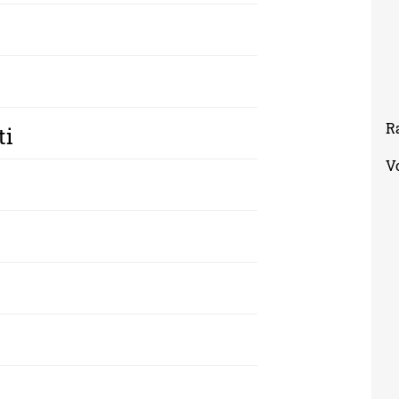
R
ti
V