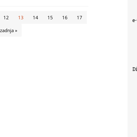
12
13
14
15
16
17
e
zadnja »
Di