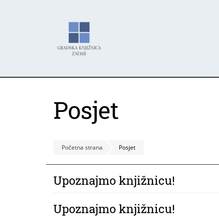
Skoči
Panel za upravljanje kolačićima
na
glavni
sadržaj
Posjet
Početna strana
Posjet
Upoznajmo knjižnicu!
Upoznajmo knjižnicu!