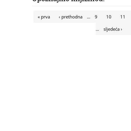
Stranice
« prva
‹ prethodna
…
9
10
11
…
sljedeća ›