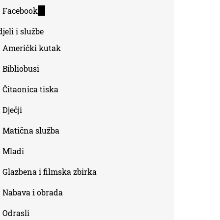
is
Facebook
(link
external)
is
jeli i službe
external)
Američki kutak
Bibliobusi
Čitaonica tiska
Dječji
Matična služba
Mladi
Glazbena i filmska zbirka
Nabava i obrada
Odrasli