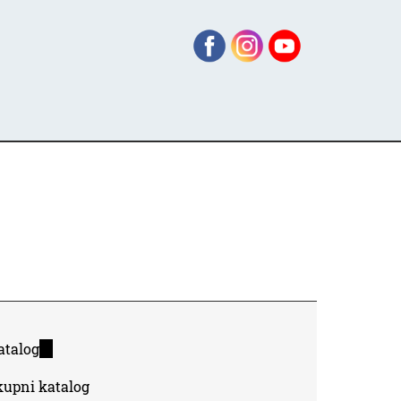
atalog
(link
is
kupni katalog
external)