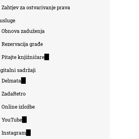
Zahtjev za ostvarivanje prava
-usluge
Obnova zaduženja
Rezervacija građe
Pitajte knjižničare
(link
is
gitalni sadržaji
external)
Delmata
(link
is
ZadaRetro
external)
Online izložbe
YouTube
(link
is
Instagram
(link
external)