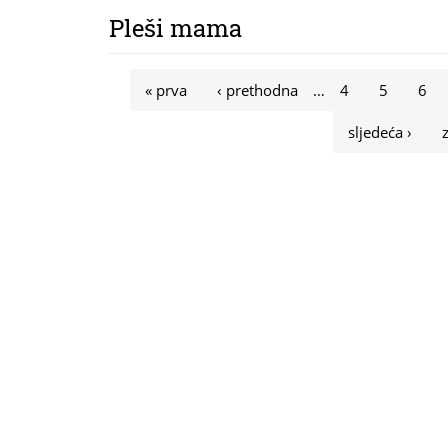
Pleši mama
Stranice
« prva
‹ prethodna
…
4
5
6
sljedeća ›