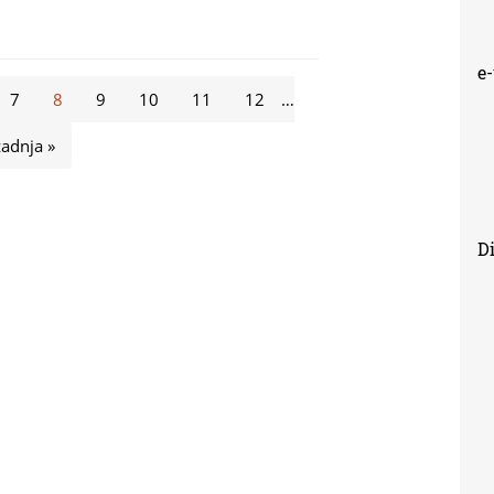
e
7
8
9
10
11
12
…
zadnja »
Di