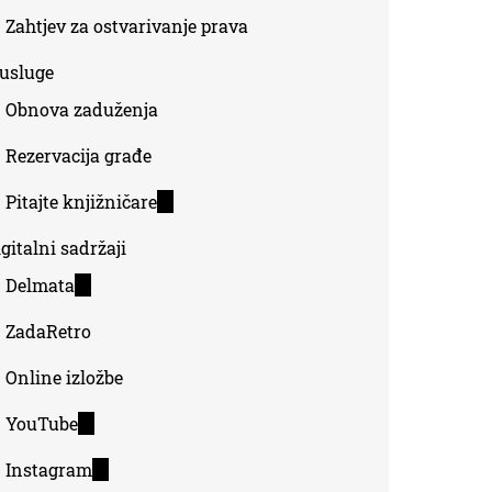
Zahtjev za ostvarivanje prava
-usluge
Obnova zaduženja
Rezervacija građe
Pitajte knjižničare
(link
is
gitalni sadržaji
external)
Delmata
(link
is
ZadaRetro
external)
Online izložbe
YouTube
(link
is
Instagram
(link
external)