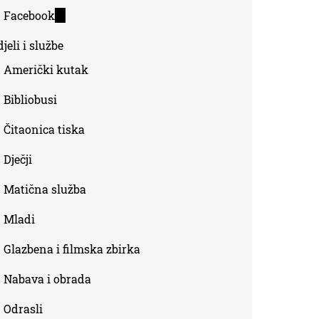
is
Facebook
(link
external)
is
jeli i službe
external)
Američki kutak
Bibliobusi
Čitaonica tiska
Dječji
Matična služba
Mladi
Glazbena i filmska zbirka
Nabava i obrada
Odrasli