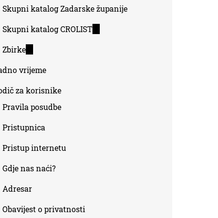
Skupni katalog Zadarske županije
Skupni katalog CROLIST
(link
is
Zbirke
(link
external)
is
adno vrijeme
external)
odič za korisnike
Pravila posudbe
Pristupnica
Pristup internetu
Gdje nas naći?
Adresar
Obavijest o privatnosti