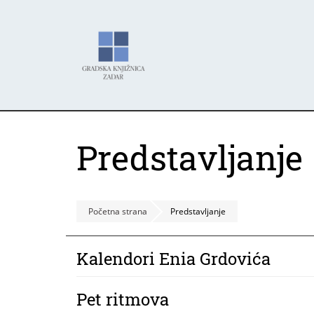
Skoči
Panel za upravljanje kolačićima
na
glavni
sadržaj
Predstavljanje
Početna strana
Predstavljanje
Kalendori Enia Grdovića
Pet ritmova