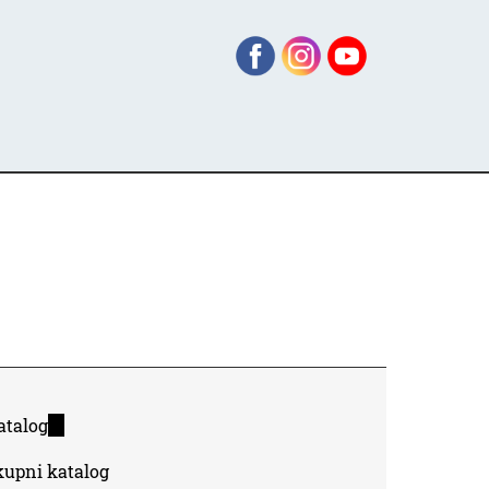
atalog
(link
is
kupni katalog
external)