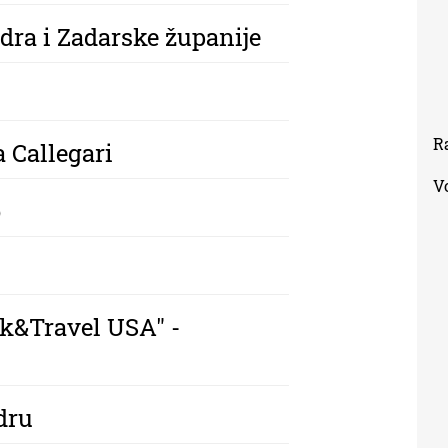
dra i Zadarske županije
R
 Callegari
V
o
k&Travel USA" -
dru