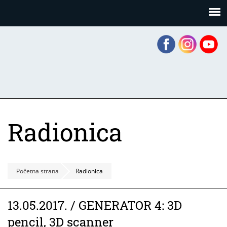
Skoči
Panel za upravljanje kolačićima
na
glavni
sadržaj
Radionica
Početna strana
Radionica
13.05.2017. / GENERATOR 4: 3D
pencil, 3D scanner