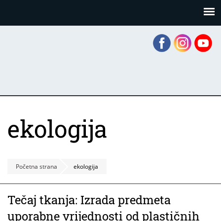
Skoči
Panel za upravljanje kolačićima
na
glavni
sadržaj
ekologija
Početna strana
ekologija
Tečaj tkanja: Izrada predmeta
uporabne vrijednosti od plastičnih