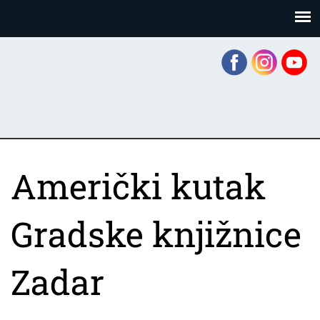
Skoči
Panel za upravljanje kolačićima
na
glavni
sadržaj
Američki kutak
Gradske knjižnice
Zadar