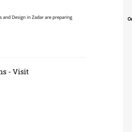
s and Design in Zadar are preparing
Od
S CARDS
s - Visit