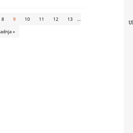
8
9
10
11
12
13
…
Uk
zadnja »