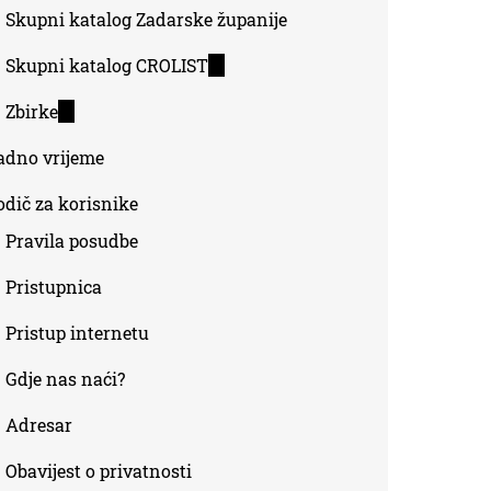
Skupni katalog Zadarske županije
Skupni katalog CROLIST
(link
is
Zbirke
(link
external)
is
adno vrijeme
external)
odič za korisnike
Pravila posudbe
Pristupnica
Pristup internetu
Gdje nas naći?
Adresar
Obavijest o privatnosti