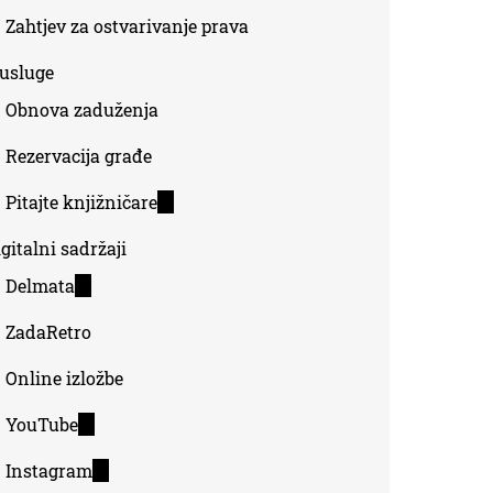
Zahtjev za ostvarivanje prava
-usluge
Obnova zaduženja
Rezervacija građe
Pitajte knjižničare
(link
is
gitalni sadržaji
external)
Delmata
(link
is
ZadaRetro
external)
Online izložbe
YouTube
(link
is
Instagram
(link
external)