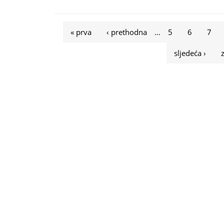
Stranice
« prva
‹ prethodna
…
5
6
7
sljedeća ›