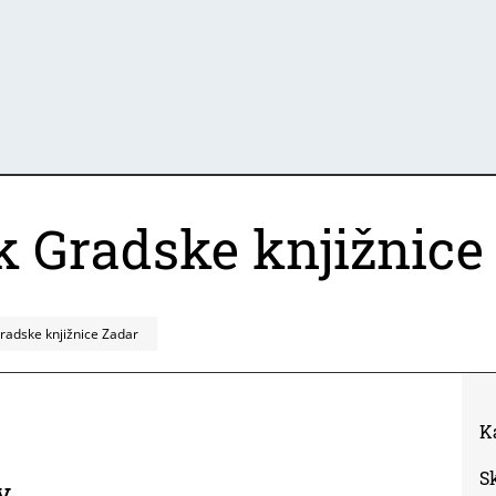
 Gradske knjižnice
radske knjižnice Zadar
K
S
y