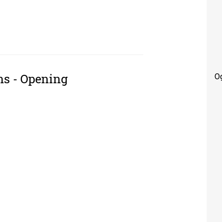
 - VISIT
O
ums - Opening
S - OPENING