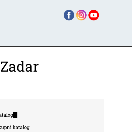
 Zadar
atalog
(link
is
kupni katalog
external)