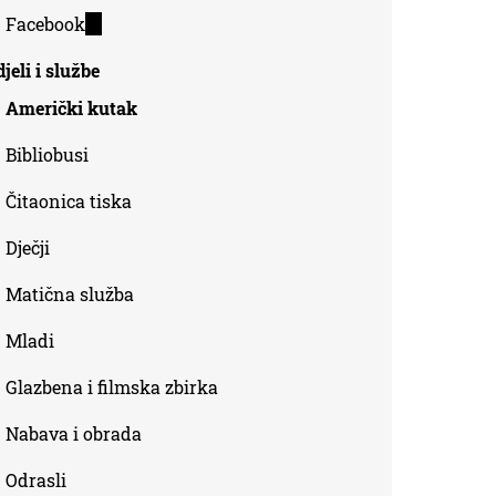
is
Facebook
(link
external)
is
jeli i službe
external)
Američki kutak
Bibliobusi
Čitaonica tiska
Dječji
Matična služba
Mladi
Glazbena i filmska zbirka
Nabava i obrada
Odrasli