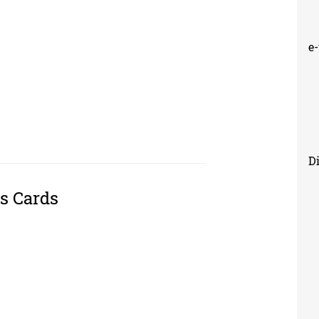
e
Di
as Cards