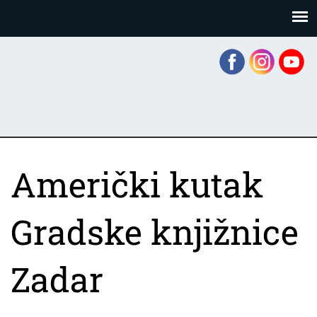
Skoči
Panel za upravljanje kolačićima
na
glavni
sadržaj
Američki kutak
Gradske knjižnice
Zadar