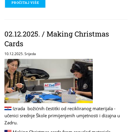
PROČITAJ VIŠE
O 03.12.2025. / BECOME A DRUMMER!
02.12.2025. / Making Christmas
Cards
10.12.2025. Srijeda
Izrada božićnih čestitki od recikliranog materijala -
učenici srednje Škole primijenjenih umjetnosti i dizajna u
Zadru.
Making Christmas cards from recycled materials -