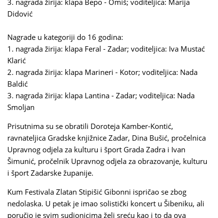
3. nagrada žirija: klapa Bepo - Omiš; voditeljica: Marija
Didović
Nagrade u kategoriji do 16 godina:
1. nagrada žirija: klapa Feral - Zadar; voditeljica: Iva Mustać
Klarić
2. nagrada žirija: klapa Marineri - Kotor; voditeljica: Nada
Baldić
3. nagrada žirija: klapa Lantina - Zadar; voditeljica: Nada
Smoljan
Prisutnima su se obratili Doroteja Kamber-Kontić,
ravnateljica Gradske knjižnice Zadar, Dina Bušić, pročelnica
Upravnog odjela za kulturu i šport Grada Zadra i Ivan
Šimunić, pročelnik Upravnog odjela za obrazovanje, kulturu
i šport Zadarske županije.
Kum Festivala Zlatan Stipišić Gibonni ispričao se zbog
nedolaska. U petak je imao solistički koncert u Šibeniku, ali
poručio je svim sudionicima želi sreću kao i to da ova