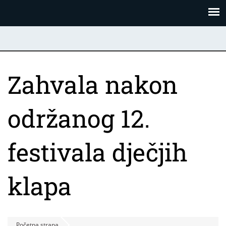
Skoči
Panel za upravljanje kolačićima
na
glavni
sadržaj
Zahvala nakon
održanog 12.
festivala dječjih
klapa
Početna strana