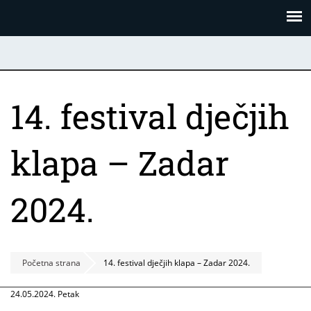
Skoči
Panel za upravljanje kolačićima
na
glavni
sadržaj
14. festival dječjih
klapa – Zadar
2024.
Početna strana
14. festival dječjih klapa – Zadar 2024.
24.05.2024. Petak