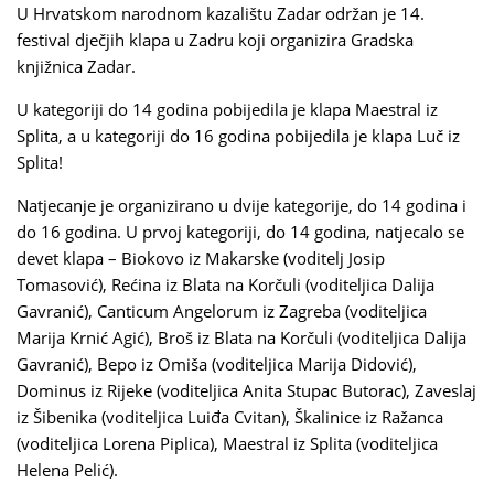
U Hrvatskom narodnom kazalištu Zadar održan je 14.
festival dječjih klapa u Zadru koji organizira Gradska
knjižnica Zadar.
U kategoriji do 14 godina pobijedila je klapa Maestral iz
Splita, a u kategoriji do 16 godina pobijedila je klapa Luč iz
Splita!
Natjecanje je organizirano u dvije kategorije, do 14 godina i
do 16 godina. U prvoj kategoriji, do 14 godina, natjecalo se
devet klapa – Biokovo iz Makarske (voditelj Josip
Tomasović), Rećina iz Blata na Korčuli (voditeljica Dalija
Gavranić), Canticum Angelorum iz Zagreba (voditeljica
Marija Krnić Agić), Broš iz Blata na Korčuli (voditeljica Dalija
Gavranić), Bepo iz Omiša (voditeljica Marija Didović),
Dominus iz Rijeke (voditeljica Anita Stupac Butorac), Zaveslaj
iz Šibenika (voditeljica Luiđa Cvitan), Škalinice iz Ražanca
(voditeljica Lorena Piplica), Maestral iz Splita (voditeljica
Helena Pelić).