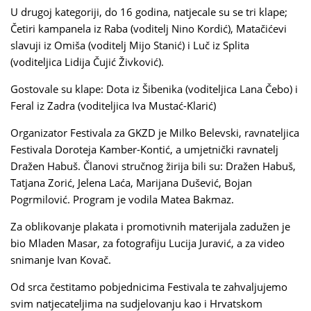
U drugoj kategoriji, do 16 godina, natjecale su se tri klape;
Četiri kampanela iz Raba (voditelj Nino Kordić), Matačićevi
slavuji iz Omiša (voditelj Mijo Stanić) i Luč iz Splita
(voditeljica Lidija Čujić Živković).
Gostovale su klape: Dota iz Šibenika (voditeljica Lana Čebo) i
Feral iz Zadra (voditeljica Iva Mustać-Klarić)
Organizator Festivala za GKZD je Milko Belevski, ravnateljica
Festivala Doroteja Kamber-Kontić, a umjetnički ravnatelj
Dražen Habuš. Članovi stručnog žirija bili su: Dražen Habuš,
Tatjana Zorić, Jelena Laća, Marijana Dušević, Bojan
Pogrmilović. Program je vodila Matea Bakmaz.
Za oblikovanje plakata i promotivnih materijala zadužen je
bio Mladen Masar, za fotografiju Lucija Juravić, a za video
snimanje Ivan Kovač.
Od srca čestitamo pobjednicima Festivala te zahvaljujemo
svim natjecateljima na sudjelovanju kao i Hrvatskom