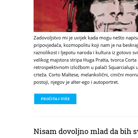
Zadovoljstvo mi je uvijek kada mogu nešto napisat
pripovjedača, kozmopolitu koji nam je na beskra
raznolikost i ljepotu naroda i kultura iz gotovo sv
velikog majstora stripa Huga Pratta, tvorca Corta 
retrospektivnom izložbom u palači Squarcialupi u 
crteža. Corto Maltese, melankolični, cinični morn
postoji, njegov je alter-ego i autoportret.
PROČITAJ VIŠE
O CORTO MALTESE
Nisam dovoljno mlad da bih s