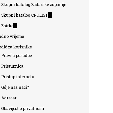
Skupni katalog Zadarske županije
Skupni katalog CROLIST
(link
is
Zbirke
(link
external)
is
adno vrijeme
external)
odič za korisnike
Pravila posudbe
Pristupnica
Pristup internetu
Gdje nas naći?
Adresar
Obavijest o privatnosti