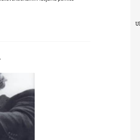
Uk
SVE ZNAO
i