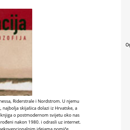
O
nessa, Riderstrale i Nordstrom. U njemu
c, najbolja skijašica dolazi iz Hrvatske, a
je knjiga o postmodernom svijetu oko nas
 rođeni nakon 1980. i odrasli uz internet.
i nekovencionalnim idejama pomiče