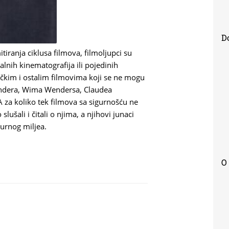
D
iranja ciklusa filmova, filmoljupci su
alnih kinematografija ili pojedinih
rčkim i ostalim filmovima koji se ne mogu
bindera, Wima Wendersa, Claudea
A za koliko tek filmova sa sigurnošću ne
šali i čitali o njima, a njihovi junaci
turnog miljea.
ATI
O