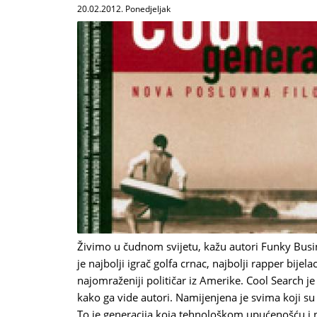
20.02.2012. Ponedjeljak
Živimo u čudnom svijetu, kažu autori Funky Busi
je najbolji igrač golfa crnac, najbolji rapper bijela
najomraženiji političar iz Amerike. Cool Search 
kako ga vide autori. Namijenjena je svima koji su
To je generacija koja tehnološkom upućenošću 