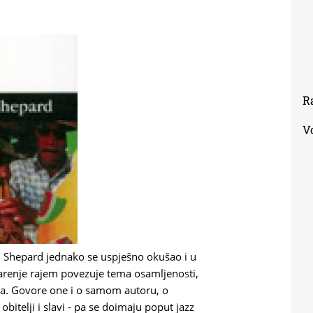
R
V
m Shepard jednako se uspješno okušao i u
starenje rajem povezuje tema osamljenosti,
ka. Govore one i o samom autoru, o
, obitelji i slavi - pa se doimaju poput jazz