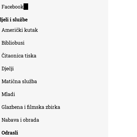
is
Facebook
(link
external)
is
jeli i službe
external)
Američki kutak
Bibliobusi
Čitaonica tiska
Dječji
Matična služba
Mladi
Glazbena i filmska zbirka
Nabava i obrada
Odrasli