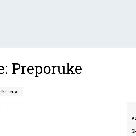
e: Preporuke
: Preporuke
K
S