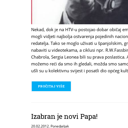
Nekad, dok je na HTV-u postojao dobar običaj emit
mogli vidjeti najbolja ostvarenja pojedinih nacion
redatelja. Tako se moglo uživati u španjolskim, g
nabaviti u videotekama, a ciklusi npr. R.W.Fass
Chabrola, Sergia Leonea bili su prava poslastica. 
možemo reći da smo ih gledali, možda smo samo slu
ušli su u kolektivnu svijest i posatli dio općeg kul
PROČITAJ VIŠE
O 1001 FILM KOJI TREBATE POGLED
Izabran je novi Papa!
20.02.2012. Ponedjeljak