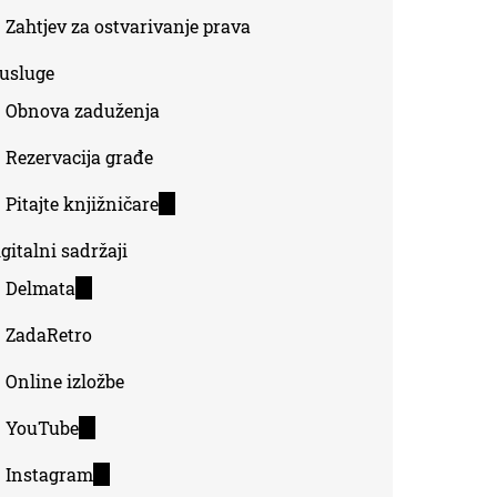
Zahtjev za ostvarivanje prava
-usluge
Obnova zaduženja
Rezervacija građe
Pitajte knjižničare
(link
is
gitalni sadržaji
external)
Delmata
(link
is
ZadaRetro
external)
Online izložbe
YouTube
(link
is
Instagram
(link
external)