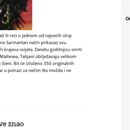
Od
i ili reći o jednom od najvećih strip
jno šarmantan način prikazao svu
ih krajeva svijeta. Desetu godišnjicu smrti
Maltesea, Talijani obilježavaju velikom
Sieni. Bit će izloženo 350 originalnih
ar u potrazi za nečim što možda i ne
ve znao