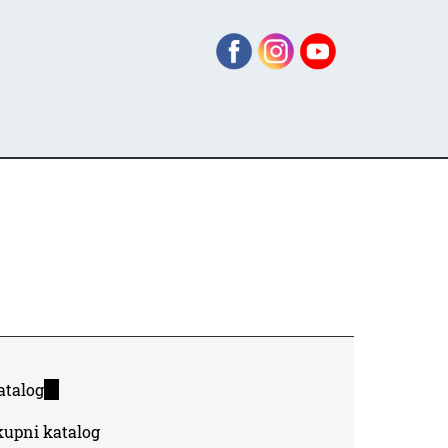
atalog
(link
is
kupni katalog
external)