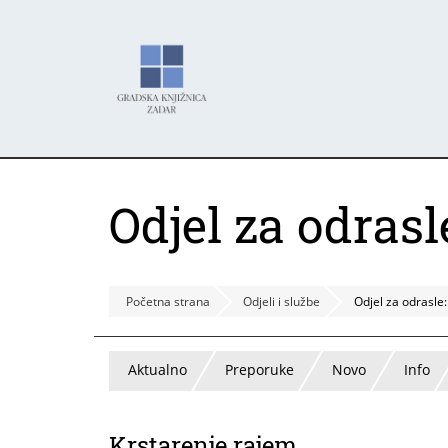
Skoči
Panel za upravljanje kolačićima
na
glavni
sadržaj
Odjel za odrasl
Početna strana
Odjeli i službe
Odjel za odrasle
Aktualno
Preporuke
Novo
Info
Krstarenje rajem