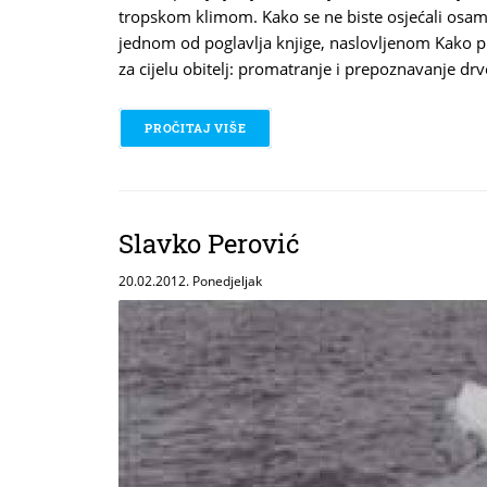
tropskom klimom. Kako se ne biste osjećali osamlj
jednom od poglavlja knjige, naslovljenom Kako p
za cijelu obitelj: promatranje i prepoznavanje drv
PROČITAJ VIŠE
O SVJETSKA ENCIKLOPEDIJA DRVE
Slavko Perović
20.02.2012. Ponedjeljak