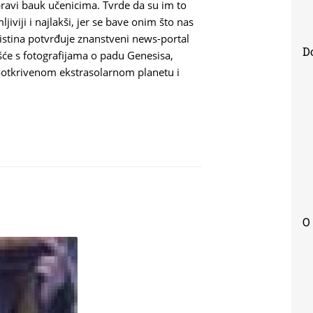
 pravi bauk učenicima. Tvrde da su im to
ljiviji i najlakši, jer se bave onim što nas
 istina potvrđuje znanstveni news-portal
D
šće s fotografijama o padu Genesisa,
ootkrivenom ekstrasolarnom planetu i
O