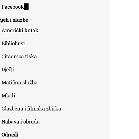
is
Facebook
(link
external)
is
jeli i službe
external)
Američki kutak
Bibliobusi
Čitaonica tiska
Dječji
Matična služba
Mladi
Glazbena i filmska zbirka
Nabava i obrada
Odrasli