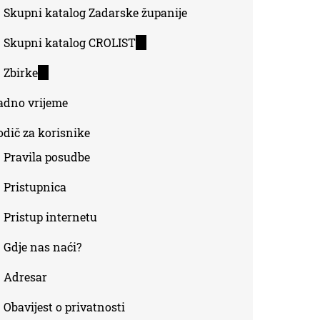
Skupni katalog Zadarske županije
Skupni katalog CROLIST
(link
is
Zbirke
(link
external)
is
adno vrijeme
external)
odič za korisnike
Pravila posudbe
Pristupnica
Pristup internetu
Gdje nas naći?
Adresar
Obavijest o privatnosti