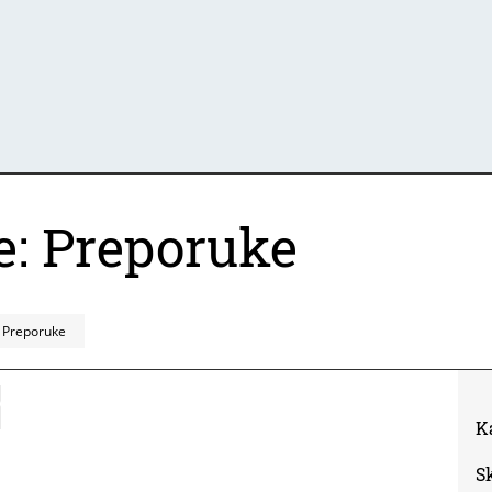
e: Preporuke
: Preporuke
K
S