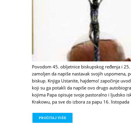
Povodom 45. obljetnice biskupskog ređenja i 25. o
zamoljen da napiše nastavak svojih uspomena, p
biskup. Knjiga Ustanite, hajdemo! započinje uvo
koji su ga potakli da napiše ovo drugo autobiograf
kojima Papa opisuje svoje pastoralno i ljudsko i
Krakowu, pa sve do izbora za papu 16. listopada
PROČITAJ VIŠE
O USTANITE, HAJDEMO!