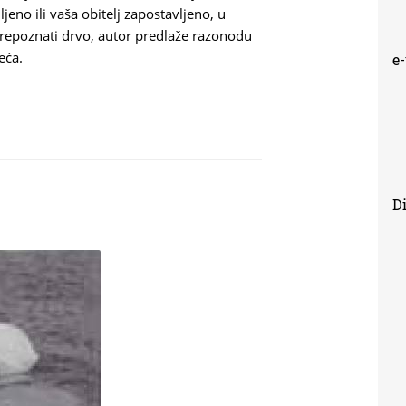
eno ili vaša obitelj zapostavljeno, u
repoznati drvo, autor predlaže razonodu
eća.
e
ĆA
Di