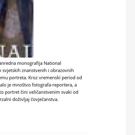
vanredna monografija National
h svjetskih znanstvenih i obrazovnih
 temu portreta. Kroz vremenski period od
dalo je mnoštvo fotografa-reportera, a
to portret čini veličanstvenim svaki od
zalni doživljaj čovječanstva.