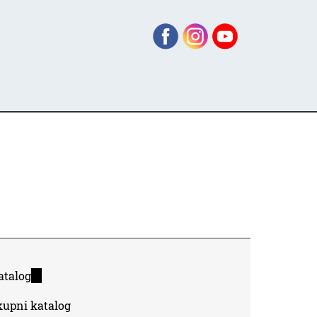
atalog
(link
is
kupni katalog
external)