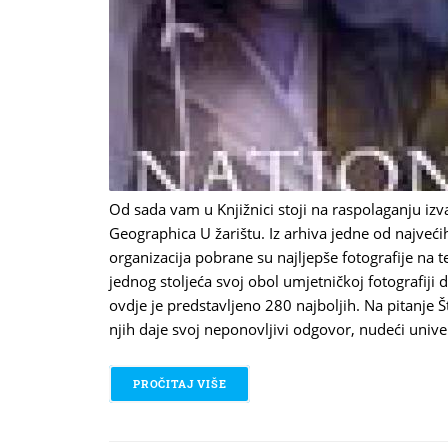
Od sada vam u Knjižnici stoji na raspolaganju iz
Geographica U žarištu. Iz arhiva jedne od najveći
organizacija pobrane su najljepše fotografije na
jednog stoljeća svoj obol umjetničkoj fotografiji 
ovdje je predstavljeno 280 najboljih. Na pitanje Š
njih daje svoj neponovljivi odgovor, nudeći univer
PROČITAJ VIŠE
O U ŽARIŠTU