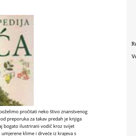
R
V
poželimo pročitati neko štivo znanstvenog
na od preporuka za takav predah je knjiga
 bogato ilustrirani vodič kroz svijet
a umjerene klime i drveće iz krajeva s