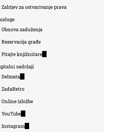
Zahtjev za ostvarivanje prava
-usluge
Obnova zaduženja
Rezervacija građe
Pitajte knjižničare
(link
is
gitalni sadržaji
external)
Delmata
(link
is
ZadaRetro
external)
Online izložbe
YouTube
(link
is
Instagram
(link
external)