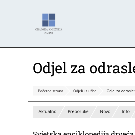
Skoči
Panel za upravljanje kolačićima
na
glavni
sadržaj
Odjel za odrasl
Početna strana
Odjeli i službe
Odjel za odrasle
Aktualno
Preporuke
Novo
Info
Svjetska enciklopedija drveća