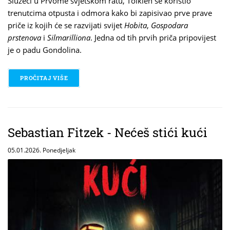
Služeći u Prvome svjetskom ratu, Tolkien se koristio
trenutcima otpusta i odmora kako bi zapisivao prve prave
priče iz kojih će se razvijati svijet
Hobita
,
Gospodara
prstenova
i
Silmarilliona
. Jedna od tih prvih priča pripovijest
je o padu Gondolina.
PROČITAJ VIŠE
O J. R. R. TOLKIEN – PAD GONDOLINA
Sebastian Fitzek - Nećeš stići kući
05.01.2026. Ponedjeljak