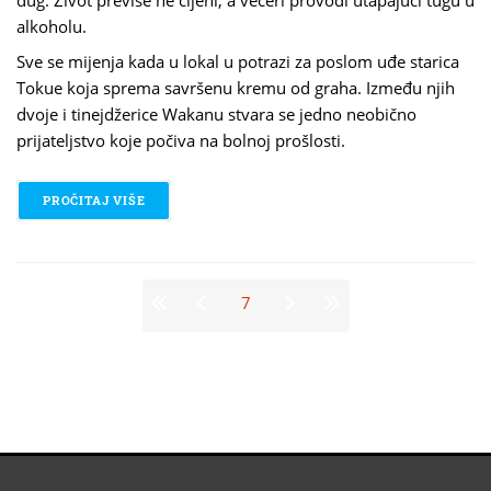
alkoholu.
Sve se mijenja kada u lokal u potrazi za poslom uđe starica
Tokue koja sprema savršenu kremu od graha. Između njih
dvoje i tinejdžerice Wakanu stvara se jedno neobično
prijateljstvo koje počiva na bolnoj prošlosti.
PROČITAJ VIŠE
O DURIAN SUKEGAWA – SLATKA KREMA OD GRAHA
Stranice
7