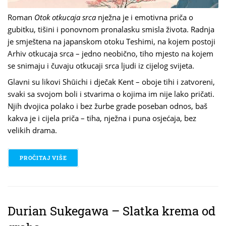
Roman
Otok otkucaja srca
nježna je i emotivna priča o
gubitku, tišini i ponovnom pronalasku smisla života. Radnja
je smještena na japanskom otoku Teshimi, na kojem postoji
Arhiv otkucaja srca – jedno neobično, tiho mjesto na kojem
se snimaju i čuvaju otkucaji srca ljudi iz cijelog svijeta.
Glavni su likovi Shūichi i dječak Kent – oboje tihi i zatvoreni,
svaki sa svojom boli i stvarima o kojima im nije lako pričati.
Njih dvojica polako i bez žurbe grade poseban odnos, baš
kakva je i cijela priča – tiha, nježna i puna osjećaja, bez
velikih drama.
PROČITAJ VIŠE
O LAURA IMAI MESSINA – OTOK OTKUCAJA SRCA
Durian Sukegawa – Slatka krema od