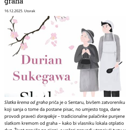
graha
16.12.2025. Utorak
Slatka krema od graha
priča je o Sentaru, bivšem zatvoreniku
koji sanja o tome da postane pisac, no umjesto toga, dane
provodi praveći
dorayakije
– tradicionalne palačinke punjene
slatkom kremom od graha – kako bi vlasniku lokala otplatio
dug. Život previše ne cijeni, a večeri provodi utapajući tugu u