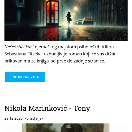
Nećeš stići kući
njemačkog majstora psiholoških trilera
Sebastiana Fitzeka, uzbudljiv je roman koji će vas držati
prikovanima za knjigu od prve do zadnje stranice.
PROČITAJ VIŠE
O SEBASTIAN FITZEK - NEĆEŠ STIĆI KUĆI
Nikola Marinković - Tony
29.12.2025. Ponedjeljak