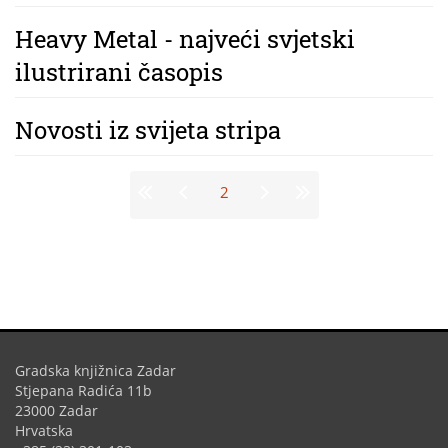
Heavy Metal - najveći svjetski
ilustrirani časopis
Novosti iz svijeta stripa
Stranice
2
Gradska knjižnica Zadar
Stjepana Radića 11b
23000 Zadar
Hrvatska