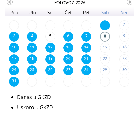
KOLOVOZ 2026
Pon
Uto
Sri
Čet
Pet
Sub
Ned
1
2
3
4
5
6
7
9
8
10
11
12
13
14
15
16
17
18
19
20
21
22
23
24
25
26
27
28
29
30
31
Danas u GKZD
Uskoro u GKZD