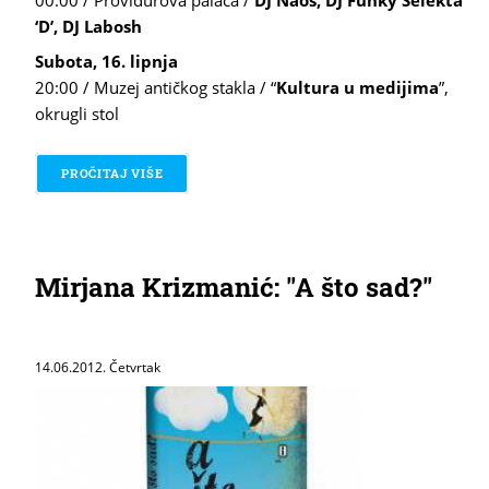
‘D’, DJ Labosh
Subota, 16. lipnja
20:00 / Muzej antičkog stakla / “
Kultura u medijima
”,
okrugli stol
PROČITAJ VIŠE
O 5. CLUBTURE FORUM - ZADAR 14.-16. 6. 2012.
Mirjana Krizmanić: "A što sad?"
14.06.2012. Četvrtak