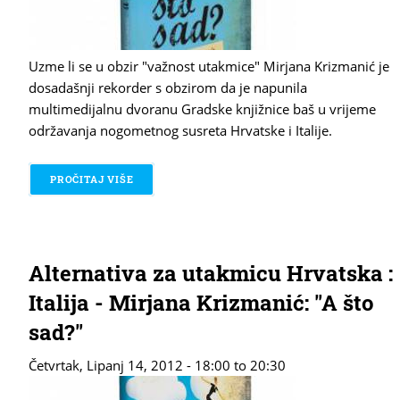
Uzme li se u obzir "važnost utakmice" Mirjana Krizmanić je
dosadašnji rekorder s obzirom da je napunila
multimedijalnu dvoranu Gradske knjižnice baš u vrijeme
održavanja nogometnog susreta Hrvatske i Italije.
PROČITAJ VIŠE
O MIRJANA KRIZMANIĆ: "A ŠTO SAD?"
Alternativa za utakmicu Hrvatska :
Italija - Mirjana Krizmanić: "A što
sad?"
Četvrtak, Lipanj 14, 2012 -
18:00
to
20:30