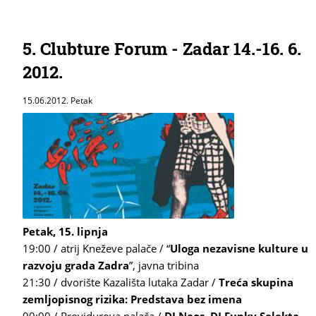
5. Clubture Forum - Zadar 14.-16. 6.
2012.
15.06.2012. Petak
Petak, 15. lipnja
19:00 / atrij Kneževe palače / “
Uloga nezavisne kulture u
razvoju grada Zadra
”, javna tribina
21:30 / dvorište Kazališta lutaka Zadar /
Treća skupina
zemljopisnog rizika: Predstava bez imena
00:00 / Providurova palača /
DJ Naos, DJ Funky Selekta