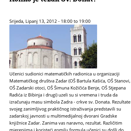
Srijeda, Lipanj 13, 2012 -
18:00
to
19:00
Učenici sudionici matematičkih radionica u organizaciji
Matematičkog društva Zadar (OŠ Bartula Kašića, OŠ Stanovi,
OŠ Zadarski otoci, OŠ Šimuna Kožičića Benje, OŠ Stjepana
Radića iz Bibinja i drugi) uzeli su si vremena i truda da
izračunaju masu simbola Zadra - crkve sv. Donata. Rezultate
svojeg zanimljivog praktičnog istraživanja predstavili su
zadarskoj javnosti u multimedijalnoj dvorani Gradske
knjižnice Zadar. Zanima vas naravno, rezultat. Različitim
mjerenjima i koristeći gomilu formula učenici su došli do