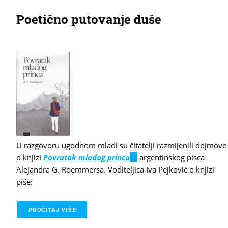
Poetično putovanje duše
U razgovoru ugodnom mladi su čitatelji razmijenili dojmove
o knjizi
Povratak mladog princa
(link
argentinskog pisca
Alejandra G. Roemmersa
. Voditeljica Iva Pejković o knjizi
is
piše:
external)
PROČITAJ VIŠE
O POETIČNO PUTOVANJE DUŠE