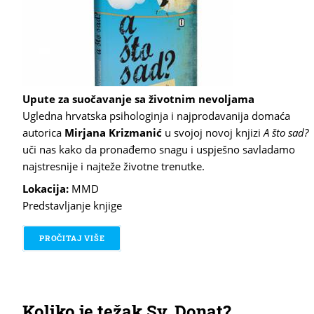
Upute za suočavanje sa životnim nevoljama
Ugledna hrvatska psihologinja i najprodavanija domaća
autorica
Mirjana Krizmanić
u svojoj novoj knjizi
A što sad?
uči nas kako da pronađemo snagu i uspješno savladamo
najstresnije i najteže životne trenutke.
Lokacija:
MMD
Predstavljanje knjige
PROČITAJ VIŠE
O ALTERNATIVA ZA UTAKMICU HRVATSKA : ITALI
Koliko je težak Sv. Donat?